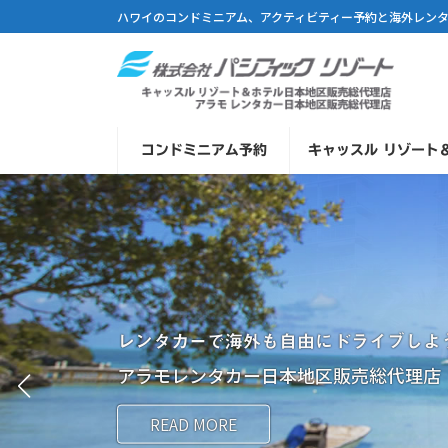
コ
ナ
ハワイのコンドミニアム、アクティビティー予約と海外レン
ン
ビ
テ
ゲ
ン
ー
ツ
シ
へ
ョ
コンドミニアム予約
キャッスル リゾート
ス
ン
キ
に
ッ
移
プ
動
レンタカーで海外も自由にドライブしよ
アラモレンタカー日本地区販売総代理店
READ MORE