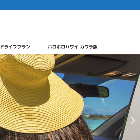
ドライブプラン
ホロホロハワイ カワラ版
住むように滞在するハワイの旅
ハワイアクティビティー予約
ハワイの人気アクティビティーもご用意
コンドミニアム・ホテル予約サービス
READ MORE
READ MORE